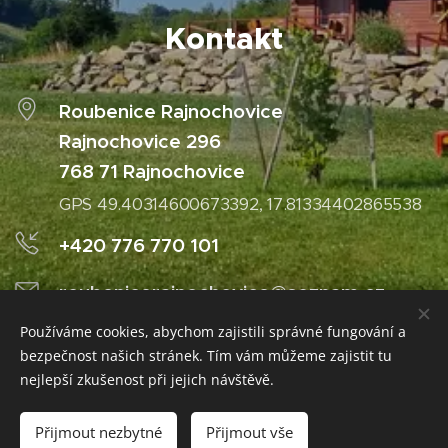
Kontakt
Roubenice Rajnochovice
Rajnochovice 296
768 71 Rajnochovice
GPS 49.40314600673392, 17.81334402865538
+420 776 770 101
roubenicerajnochovice@seznam.cz
Používáme cookies, abychom zajistili správné fungování a
bezpečnost našich stránek. Tím vám můžeme zajistit tu
nejlepší zkušenost při jejich návštěvě.
© 2022 Všechna práva vyhrazena RoubeniceRajnochovice.cz
Cookies
Přijmout nezbytné
Přijmout vše