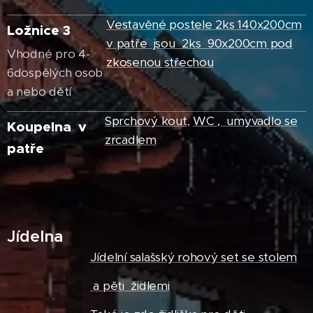
Vestavěné postele 2ks 140x200cm
Ložnice 3
v
patře jsou 2ks 90x200cm pod
Vhodné pro 4-
zkosenou střechou
6dospělých osob
a nebo dětí
Sprchový kout
,
WC , umyvadlo se
Koupelna v
zrcadlem
patře
Jídelna
Jídelní salašský rohový set se stolem
a pěti židlemi