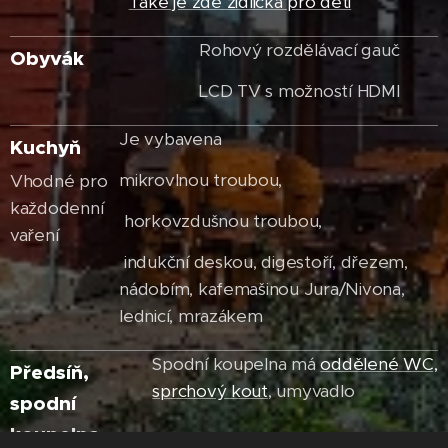
Také je zde židlička pro děti
Rohový rozdělávací gauč
Obyvák
LCD TV s možností HDMI
Je vybavena
Kuchyň
mikrovlnou troubou,
Vhodné pro
každodenní
horkovzdušnou troubou,
vaření
indukční deskou, digestoří, dřezem,
nádobím, kafemašinou Jura/Nivona,
lednicí, mrazákem
Spodní koupelna má
oddělené WC,
Předsíň,
sprchový kout
, umyvadlo
spodní
koupelna